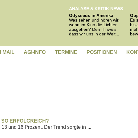
ANALYSE & KRITIK NEWS
Odysseus in Amerika
Opp
Was sehen und hören wir,
Es s
wenn im Kino die Lichter
bisl
ausgehen? Den Hinweis,
meh
dass wir uns in der Welt...
bew
I MAIL
AGI-INFO
TERMINE
POSITIONEN
KON
D SO ERFOLGREICH?
13 und 16 Prozent. Der Trend sorgte in
...