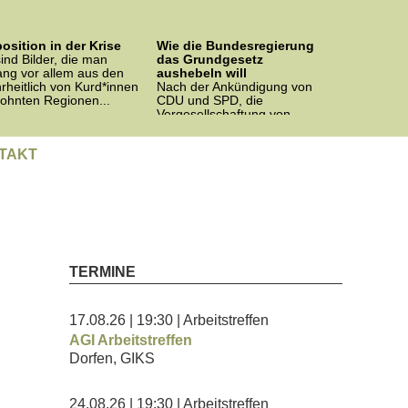
osition in der Krise
Wie die Bundesregierung
ind Bilder, die man
das Grundgesetz
ang vor allem aus den
aushebeln will
rheitlich von Kurd*innen
Nach der Ankündigung von
ohnten Regionen...
CDU und SPD, die
Vergesellschaftung von
Wohnungskonzernen auf
Bundesebene...
TAKT
TERMINE
17.08.26
| 19:30
| Arbeitstreffen
AGI Arbeitstreffen
Dorfen, GIKS
24.08.26
| 19:30
| Arbeitstreffen