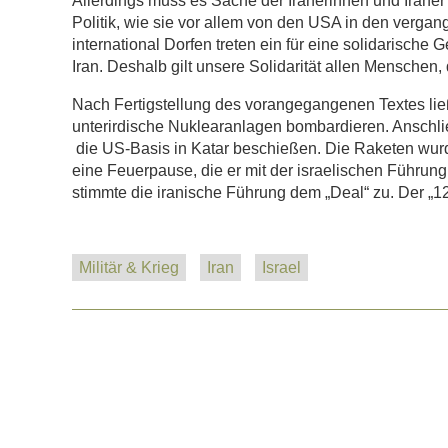
Allerdings muss es Sache der Iranerinnen und Iraner
Politik, wie sie vor allem von den USA in den vergan
international Dorfen treten ein für eine solidarische 
Iran. Deshalb gilt unsere Solidarität allen Menschen, 
Nach Fertigstellung des vorangegangenen Textes li
unterirdische Nuklearanlagen bombardieren. Anschlie
die US-Basis in Katar beschießen. Die Raketen wu
eine Feuerpause, die er mit der israelischen Führung
stimmte die iranische Führung dem „Deal“ zu. Der „1
Militär & Krieg
Iran
Israel