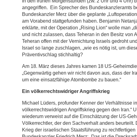
In den frühen Morgenstunden (zw. 2 Uhr und 4 Uhr) des
angegriffen. Ein Sprecher des Bundeskanzleramts bes
Bundeskanzler Merz über die geplante „Luftoperation“ 
am Vorabend stattgefunden haben. Benjamin Netanjahu 
erklärte, mit der Operation „Rising Lion“ wolle man 
und nicht zulassen, dass Teheran in den Besitz von
Teheran offen mit der Vernichtung Israels gedroht u
Israel so lange zuschlagen, „wie es nötig ist, um die
Präventivschlag stichhaltig?
Am 18. März dieses Jahres kamen 18 US-Geheimdien
„Gegenwärtig gehen wir nicht davon aus, dass der Ira
um eine einsatzfähige Atombombe zu bauen.“
Ein völkerrechtswidriger Angriffskrieg
Michael Lüders, profunder Kenner der Verhältnisse in
völkerrechtswidrigen Angriffskrieg gegen den Iran.“ U
wiederum verweist auf die Einschätzung der US-Geh
Völkerrechtler, der den Sachverhalt anders beurteilt. 
Krieg der israelischen Staatsführung zu rechtfertige
Bundeskanzler Friedrich Merz: „Das ist die Drecksarbe