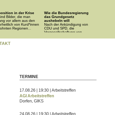
osition in der Krise
Wie die Bundesregierung
ind Bilder, die man
das Grundgesetz
ang vor allem aus den
aushebeln will
rheitlich von Kurd*innen
Nach der Ankündigung von
ohnten Regionen...
CDU und SPD, die
Vergesellschaftung von
Wohnungskonzernen auf
Bundesebene...
TAKT
TERMINE
17.08.26
| 19:30
| Arbeitstreffen
AGI Arbeitstreffen
Dorfen, GIKS
24.08.26
| 19:30
| Arbeitstreffen