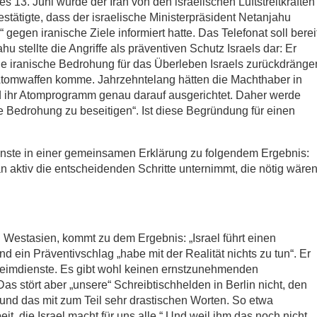
 13. Juni wurde der Iran von den israelischen Luftstreitkräften
tätigte, dass der israelische Ministerpräsident Netanjahu
gegen iranische Ziele informiert hatte. Das Telefonat soll berei
stellte die Angriffe als präventiven Schutz Israels dar: Er
„die iranische Bedrohung für das Überleben Israels zurückdränge
 Atomwaffen komme. Jahrzehntelang hätten die Machthaber in
nd ihr Atomprogramm genau darauf ausgerichtet. Daher werde
se Bedrohung zu beseitigen“. Ist diese Begründung für einen
ste in einer gemeinsamen Erklärung zu folgendem Ergebnis:
n aktiv die entscheidenden Schritte unternimmt, die nötig wären
 Westasien, kommt zu dem Ergebnis: „Israel führt einen
nd ein Präventivschlag „habe mit der Realität nichts zu tun“. Er
eimdienste. Es gibt wohl keinen ernstzunehmenden
Das stört aber „unsere“ Schreibtischhelden in Berlin nicht, den
n und das mit zum Teil sehr drastischen Worten. So etwa
it, die Israel macht für uns alle.“ Und weil ihm das noch nicht