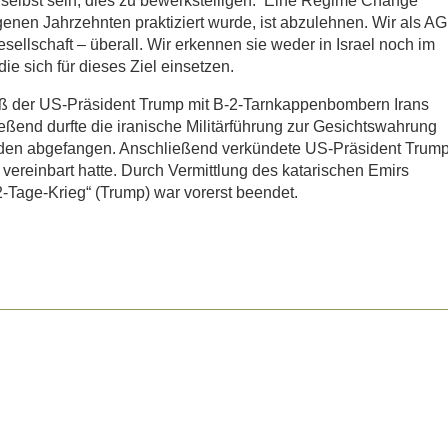
 selbst sein, dies zu bewerkstelligen. Eine Regime Change
genen Jahrzehnten praktiziert wurde, ist abzulehnen. Wir als AG
Gesellschaft – überall. Wir erkennen sie weder in Israel noch im
die sich für dieses Ziel einsetzen.
eß der US-Präsident Trump mit B-2-Tarnkappenbombern Irans
ßend durfte die iranische Militärführung zur Gesichtswahrung
rden abgefangen. Anschließend verkündete US-Präsident Trum
 vereinbart hatte. Durch Vermittlung des katarischen Emirs
2-Tage-Krieg“ (Trump) war vorerst beendet.