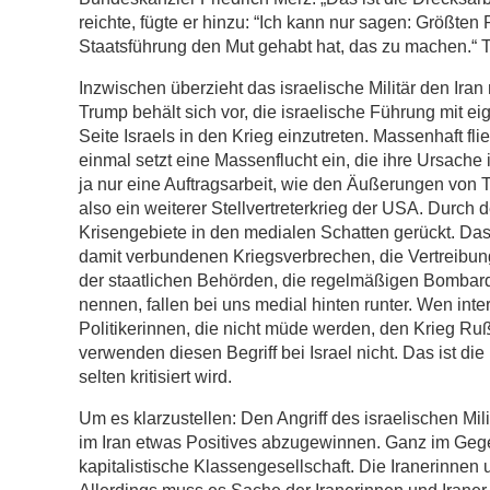
reichte, fügte er hinzu: “Ich kann nur sagen: Größten
Staatsführung den Mut gehabt hat, das zu machen.“ 
Inzwischen überzieht das israelische Militär den Iran 
Trump behält sich vor, die israelische Führung mit eige
Seite Israels in den Krieg einzutreten. Massenhaft f
einmal setzt eine Massenflucht ein, die ihre Ursache
ja nur eine Auftragsarbeit, wie den Äußerungen von
also ein weiterer Stellvertreterkrieg der USA. Durch 
Krisengebiete in den medialen Schatten gerückt. Da
damit verbundenen Kriegsverbrechen, die Vertreibung
der staatlichen Behörden, die regelmäßigen Bombard
nennen, fallen bei uns medial hinten runter. Wen inte
Politikerinnen, die nicht müde werden, den Krieg Ru
verwenden diesen Begriff bei Israel nicht. Das ist d
selten kritisiert wird.
Um es klarzustellen: Den Angriff des israelischen Milit
im Iran etwas Positives abzugewinnen. Ganz im Gegent
kapitalistische Klassengesellschaft. Die Iranerinnen 