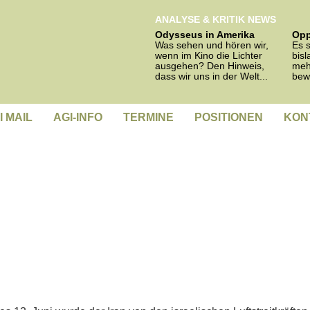
ANALYSE & KRITIK NEWS
Odysseus in Amerika
Opp
Was sehen und hören wir,
Es s
wenn im Kino die Lichter
bisl
ausgehen? Den Hinweis,
meh
dass wir uns in der Welt...
bew
I MAIL
AGI-INFO
TERMINE
POSITIONEN
KON