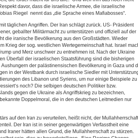
 Respekt davor, dass die israelische Armee, die israelische
Tobias Riegel nennt das „die Sprache eines Mafiabosses“.
mit täglichen Angriffen. Der Iran schlägt zurück. US- Präsident
ner, geballter Militärmacht zu unterstützen und offiziell auf der
lieht die iranische Bevölkerung aus den Großstädten. Wieder
 im Krieg der sog. westlichen Wertegemeinschaft hat. Israel mac
 Trump und Merz unschwer zu entnehmen ist. Nach der Ukraine
den Überfall der israelischen Staatsführung sind die bisherigen
s Aushungern der palästinensischen Bevölkerung in Gaza und d
en in der Westbank durch israelische Siedler mit Unterstützun
ierungen des Libanon und Syriens, um nur einige Beispiele zu
ressiert‘s noch? Die selbigen deutschen Politiker bzw.
ßlands gegen die Ukraine als Angriffskrieg zu bezeichnen,
ie bekannte Doppelmoral, die in den deutschen Leitmedien nur
ärs auf den Iran zu verurteilen, heißt nicht, der Mullahherrschaf
eil. Der Iran ist in seiner gegenwärtigen Verfasstheit eine
und Iraner hätten allen Grund, die Mullahherrschaft zu stürzen.